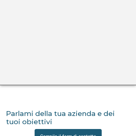
Incentivi a fondo perduto per
ristorazione e pasticcerie…
6 Febbraio 2024
Parlami della tua azienda e dei
tuoi obiettivi