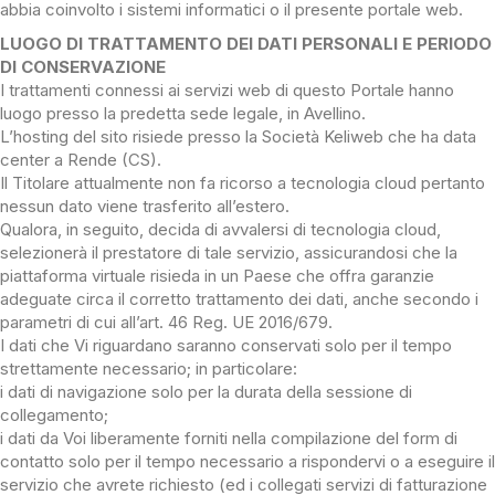
abbia coinvolto i sistemi informatici o il presente portale web.
LUOGO DI TRATTAMENTO DEI DATI PERSONALI E PERIODO
DI CONSERVAZIONE
I trattamenti connessi ai servizi web di questo Portale hanno
luogo presso la predetta sede legale, in Avellino.
L’hosting del sito risiede presso la Società Keliweb che ha data
center a Rende (CS).
Il Titolare attualmente non fa ricorso a tecnologia cloud pertanto
nessun dato viene trasferito all’estero.
Qualora, in seguito, decida di avvalersi di tecnologia cloud,
selezionerà il prestatore di tale servizio, assicurandosi che la
piattaforma virtuale risieda in un Paese che offra garanzie
adeguate circa il corretto trattamento dei dati, anche secondo i
parametri di cui all’art. 46 Reg. UE 2016/679.
I dati che Vi riguardano saranno conservati solo per il tempo
strettamente necessario; in particolare:
i dati di navigazione solo per la durata della sessione di
collegamento;
i dati da Voi liberamente forniti nella compilazione del form di
contatto solo per il tempo necessario a rispondervi o a eseguire il
servizio che avrete richiesto (ed i collegati servizi di fatturazione