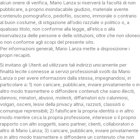
alcun onere di verifica, Mario Lanza si riserverà la facoltà di non
pubblicare, a proprio insindacabile giudizio, materiale avente
contenuto pornografico, pedofilo, osceno, immorale o contrario
al buon costume, di istigazione all’odio razziale o politico o, a
qualsiasi titolo, non conforme alla legge, all’etica o alla
riservatezza delle persone e delle istituzioni, oltre che non idoneo
o non conforme agli scopi del presente sito.
Per informazioni generali, Mario Lanza mette a disposizione i
propri recapiti.
Si invitano gli Utenti ad utilizzare tali indirizzi unicamente per
finalità lecite connesse ai servizi professionali svolti da Mario
Lanza o per avere informazioni dalla stessa, impegnandosi, in
particolare a: 1) non caricare, pubblicare, inviare privatamente o in
altro modo trasmettere o diffondere contenuti che siano illeciti,
dannosi, minatori, abusivi, molesti, diffamatori e/o calunniosi,
volgari, osceni, lesivi della privacy altrui, razzisti, classisti o
comunque reprensibili; 2) falsificare la propria identità o in altro
modo mentire circa la propria professione, interesse o il proprio
rapporto con altri soggetti, siano partner, clienti, collaboratori o
altro di Mario Lanza; 3) caricare, pubblicare, inviare privatamente
o in altro modo trasmettere o diffondere un contenuto che non