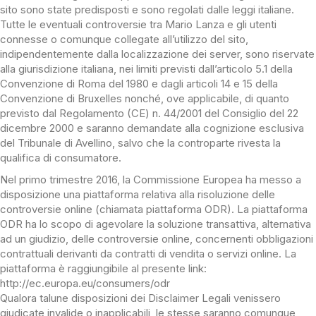
sito sono state predisposti e sono regolati dalle leggi italiane.
Tutte le eventuali controversie tra Mario Lanza e gli utenti
connesse o comunque collegate all’utilizzo del sito,
indipendentemente dalla localizzazione dei server, sono riservate
alla giurisdizione italiana, nei limiti previsti dall’articolo 5.1 della
Convenzione di Roma del 1980 e dagli articoli 14 e 15 della
Convenzione di Bruxelles nonché, ove applicabile, di quanto
previsto dal Regolamento (CE) n. 44/2001 del Consiglio del 22
dicembre 2000 e saranno demandate alla cognizione esclusiva
del Tribunale di Avellino, salvo che la controparte rivesta la
qualifica di consumatore.
Nel primo trimestre 2016, la Commissione Europea ha messo a
disposizione una piattaforma relativa alla risoluzione delle
controversie online (chiamata piattaforma ODR). La piattaforma
ODR ha lo scopo di agevolare la soluzione transattiva, alternativa
ad un giudizio, delle controversie online, concernenti obbligazioni
contrattuali derivanti da contratti di vendita o servizi online. La
piattaforma è raggiungibile al presente link:
http://ec.europa.eu/consumers/odr
Qualora talune disposizioni dei Disclaimer Legali venissero
giudicate invalide o inapplicabili, le stesse saranno comunque