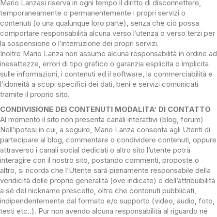
Mario Lanzasi riserva in ogni tempo il diritto di disconnettere,
temporaneamente o permanentemente i propri servizi o
contenuti (o una qualunque loro parte), senza che ciò possa
comportare responsabilità alcuna verso l’utenza o verso terzi per
la sospensione o l’interruzione dei propri servizi.
Inoltre Mario Lanza non assume alcuna responsabilità in ordine ad
inesattezze, errori di tipo grafico o garanzia esplicita o implicita
sulle informazioni, i contenuti ed il software, la commerciabilità e
l’idoneità a scopi specifici dei dati, beni e servizi comunicati
tramite il proprio sito.
CONDIVISIONE DEI CONTENUTI MODALITA’ DI CONTATTO
Al momento il sito non presenta canali interattivi (blog, forum)
Nell’ipotesi in cui, a seguire, Mario Lanza consenta agli Utenti di
partecipare al blog, commentare o condividere contenuti, oppure
attraverso i canali social dedicati o altro sito l’utente potrà
interagire con il nostro sito, postando commenti, proposte o
altro, si ricorda che l’Utente sarà pienamente responsabile della
veridicità delle proprie generalità (ove indicate) o dell’attribuibilità
a sé del nickname prescelto, oltre che contenuti pubblicati,
indipendentemente dal formato e/o supporto (video, audio, foto,
testi etc..). Pur non avendo alcuna responsabilità al riguardo né