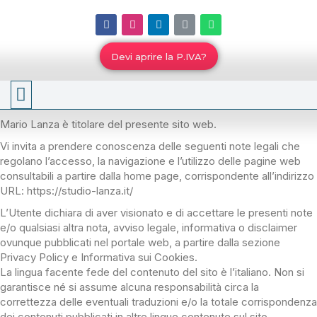
Devi aprire la P.IVA?
Lo Studio
Mario Lanza è titolare del presente sito web.
Vi invita a prendere conoscenza delle seguenti note legali che
regolano l’accesso, la navigazione e l’utilizzo delle pagine web
consultabili a partire dalla home page, corrispondente all’indirizzo
URL: https://studio-lanza.it/
L’Utente dichiara di aver visionato e di accettare le presenti note
e/o qualsiasi altra nota, avviso legale, informativa o disclaimer
ovunque pubblicati nel portale web, a partire dalla sezione
Privacy Policy e Informativa sui Cookies.
La lingua facente fede del contenuto del sito è l’italiano. Non si
garantisce né si assume alcuna responsabilità circa la
correttezza delle eventuali traduzioni e/o la totale corrispondenza
dei contenuti pubblicati in altre lingue contenute sul sito.