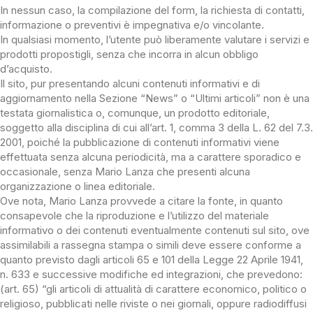
In nessun caso, la compilazione del form, la richiesta di contatti,
informazione o preventivi è impegnativa e/o vincolante.
In qualsiasi momento, l’utente può liberamente valutare i servizi e
prodotti propostigli, senza che incorra in alcun obbligo
d’acquisto.
Il sito, pur presentando alcuni contenuti informativi e di
aggiornamento nella Sezione “News” o “Ultimi articoli” non è una
testata giornalistica o, comunque, un prodotto editoriale,
soggetto alla disciplina di cui all’art. 1, comma 3 della L. 62 del 7.3.
2001, poiché la pubblicazione di contenuti informativi viene
effettuata senza alcuna periodicità, ma a carattere sporadico e
occasionale, senza Mario Lanza che presenti alcuna
organizzazione o linea editoriale.
Ove nota, Mario Lanza provvede a citare la fonte, in quanto
consapevole che la riproduzione e l’utilizzo del materiale
informativo o dei contenuti eventualmente contenuti sul sito, ove
assimilabili a rassegna stampa o simili deve essere conforme a
quanto previsto dagli articoli 65 e 101 della Legge 22 Aprile 1941,
n. 633 e successive modifiche ed integrazioni, che prevedono:
(art. 65) “gli articoli di attualità di carattere economico, politico o
religioso, pubblicati nelle riviste o nei giornali, oppure radiodiffusi