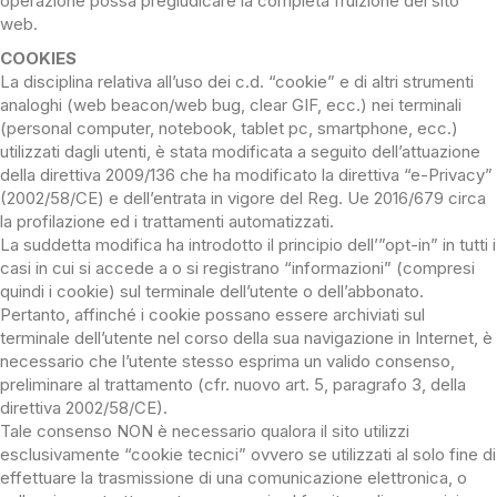
operazione possa pregiudicare la completa fruizione del sito
web.
COOKIES
La disciplina relativa all’uso dei c.d. “cookie” e di altri strumenti
analoghi (web beacon/web bug, clear GIF, ecc.) nei terminali
(personal computer, notebook, tablet pc, smartphone, ecc.)
utilizzati dagli utenti, è stata modificata a seguito dell’attuazione
della direttiva 2009/136 che ha modificato la direttiva “e-Privacy”
(2002/58/CE) e dell’entrata in vigore del Reg. Ue 2016/679 circa
la profilazione ed i trattamenti automatizzati.
La suddetta modifica ha introdotto il principio dell’”opt-in” in tutti i
casi in cui si accede a o si registrano “informazioni” (compresi
quindi i cookie) sul terminale dell’utente o dell’abbonato.
Pertanto, affinché i cookie possano essere archiviati sul
terminale dell’utente nel corso della sua navigazione in Internet, è
necessario che l’utente stesso esprima un valido consenso,
preliminare al trattamento (cfr. nuovo art. 5, paragrafo 3, della
direttiva 2002/58/CE).
Tale consenso NON è necessario qualora il sito utilizzi
esclusivamente “cookie tecnici” ovvero se utilizzati al solo fine di
effettuare la trasmissione di una comunicazione elettronica, o