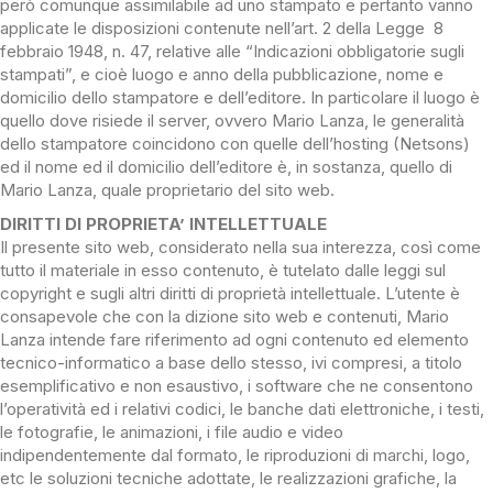
però comunque assimilabile ad uno stampato e pertanto vanno
applicate le disposizioni contenute nell’art. 2 della Legge 8
febbraio 1948, n. 47, relative alle “Indicazioni obbligatorie sugli
stampati”, e cioè luogo e anno della pubblicazione, nome e
domicilio dello stampatore e dell’editore. In particolare il luogo è
quello dove risiede il server, ovvero Mario Lanza, le generalità
dello stampatore coincidono con quelle dell’hosting (Netsons)
ed il nome ed il domicilio dell’editore è, in sostanza, quello di
Mario Lanza, quale proprietario del sito web.
DIRITTI DI PROPRIETA’ INTELLETTUALE
Il presente sito web, considerato nella sua interezza, così come
tutto il materiale in esso contenuto, è tutelato dalle leggi sul
copyright e sugli altri diritti di proprietà intellettuale. L’utente è
consapevole che con la dizione sito web e contenuti, Mario
Lanza intende fare riferimento ad ogni contenuto ed elemento
tecnico-informatico a base dello stesso, ivi compresi, a titolo
esemplificativo e non esaustivo, i software che ne consentono
l’operatività ed i relativi codici, le banche dati elettroniche, i testi,
le fotografie, le animazioni, i file audio e video
indipendentemente dal formato, le riproduzioni di marchi, logo,
etc le soluzioni tecniche adottate, le realizzazioni grafiche, la