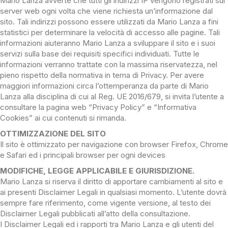
Mario Lanza avverte che tutti gli indirizzi IP vengono registrati sul
server web ogni volta che viene richiesta un’informazione dal
sito. Tali indirizzi possono essere utilizzati da Mario Lanza a fini
statistici per determinare la velocità di accesso alle pagine. Tali
informazioni aiuteranno Mario Lanza a sviluppare il sito e i suoi
servizi sulla base dei requisiti specifici individuati. Tutte le
informazioni verranno trattate con la massima riservatezza, nel
pieno rispetto della normativa in tema di Privacy. Per avere
maggiori informazioni circa l’ottemperanza da parte di Mario
Lanza alla disciplina di cui al Reg. UE 2016/679, si invita l’utente a
consultare la pagina web “Privacy Policy” e “Informativa
Cookies” ai cui contenuti si rimanda.
OTTIMIZZAZIONE DEL SITO
Il sito è ottimizzato per navigazione con browser Firefox, Chrome
e Safari ed i principali browser per ogni devices
MODIFICHE, LEGGE APPLICABILE E GIURISDIZIONE.
Mario Lanza si riserva il diritto di apportare cambiamenti al sito e
ai presenti Disclaimer Legali in qualsiasi momento. L’utente dovrà
sempre fare riferimento, come vigente versione, al testo dei
Disclaimer Legali pubblicati all’atto della consultazione.
I Disclaimer Legali ed i rapporti tra Mario Lanza e gli utenti del