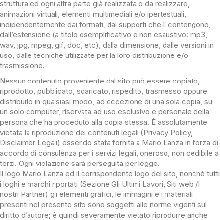
struttura ed ogni altra parte già realizzata o da realizzare,
animazioni virtuali, elementi multimediali e/o ipertestuali,
indipendentemente dai formati, dai supporti che li contengono,
dall’estensione (a titolo esemplificativo e non esaustivo: mp3,
wav, jpg, mpeg, gif, doc, etc), dalla dimensione, dalle versioni in
uso, dalle tecniche utilizzate per la loro distribuzione e/o
trasmissione.
Nessun contenuto proveniente dal sito può essere copiato,
riprodotto, pubblicato, scaricato, rispedito, trasmesso oppure
distribuito in qualsiasi modo, ad eccezione di una sola copia, su
un solo computer, riservata ad uso esclusivo e personale della
persona che ha proceduto alla copia stessa. È assolutamente
vietata la riproduzione dei contenuti legali (Privacy Policy,
Disclaimer Legali) essendo stata fornita a Mario Lanza in forza di
accordo di consulenza per i servizi legali, oneroso, non cedibile a
terzi. Ogni violazione sarà perseguita per legge.
Il logo Mario Lanza ed il corrispondente logo del sito, nonché tutti
i loghi e marchi riportati (Sezione Gli Ultimi Lavori, Siti web /I
nostri Partner) gli elementi grafici, le immagini e i materiali
presenti nel presente sito sono soggetti alle norme vigenti sul
diritto d’autore; è quindi severamente vietato riprodurre anche