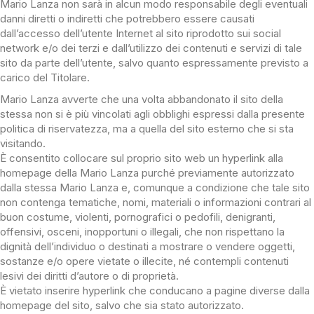
Mario Lanza non sarà in alcun modo responsabile degli eventuali
danni diretti o indiretti che potrebbero essere causati
dall’accesso dell’utente Internet al sito riprodotto sui social
network e/o dei terzi e dall’utilizzo dei contenuti e servizi di tale
sito da parte dell’utente, salvo quanto espressamente previsto a
carico del Titolare.
Mario Lanza avverte che una volta abbandonato il sito della
stessa non si è più vincolati agli obblighi espressi dalla presente
politica di riservatezza, ma a quella del sito esterno che si sta
visitando.
È consentito collocare sul proprio sito web un hyperlink alla
homepage della Mario Lanza purché previamente autorizzato
dalla stessa Mario Lanza e, comunque a condizione che tale sito
non contenga tematiche, nomi, materiali o informazioni contrari al
buon costume, violenti, pornografici o pedofili, denigranti,
offensivi, osceni, inopportuni o illegali, che non rispettano la
dignità dell’individuo o destinati a mostrare o vendere oggetti,
sostanze e/o opere vietate o illecite, né contempli contenuti
lesivi dei diritti d’autore o di proprietà.
È vietato inserire hyperlink che conducano a pagine diverse dalla
homepage del sito, salvo che sia stato autorizzato.