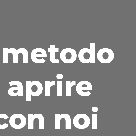
o metodo
 aprire
 con noi