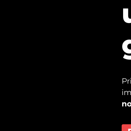
Pr
im
no