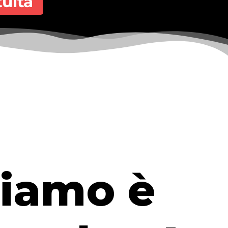
uita
riamo è