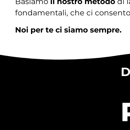
Basiamo
il nostro metodo
di 
fondamentali, che ci consentono
Noi per te ci siamo sempre.
D