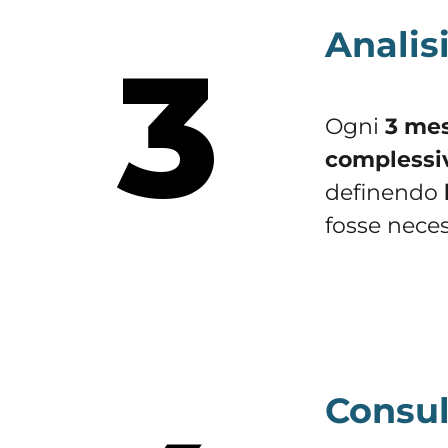
Analis
3
Ogni
3 mes
complessiv
definendo
fosse neces
Consul