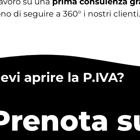
lavoro su una
prima consulenza gr
 di seguire a 360° i nostri clienti
evi aprire la P.IVA?
Prenota s