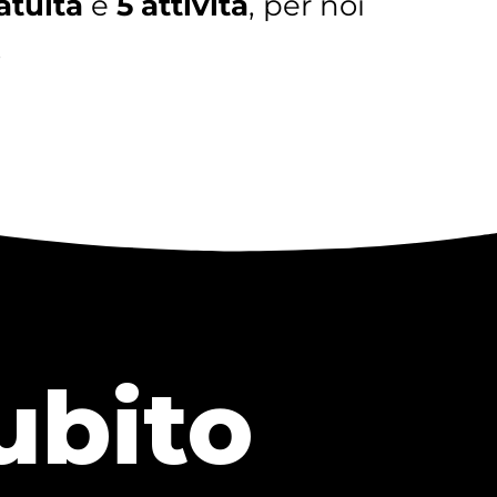
atuita
e
5 attività
, per noi
.
ubito