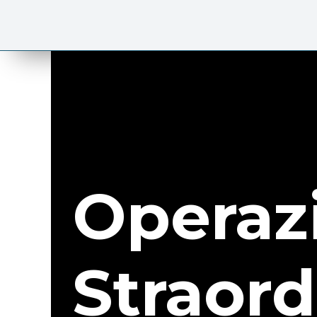
Operaz
Straord