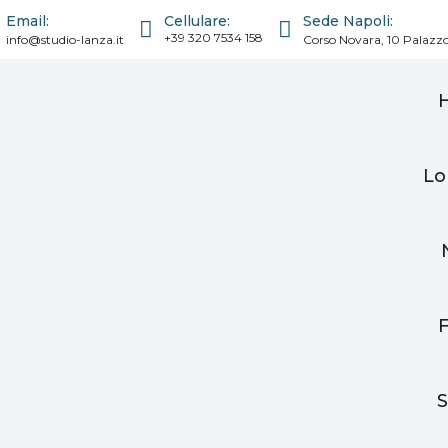
Cellulare:
Email:
Sede Napoli:
+39 320 7534 158
info@studio-lanza.it
Corso Novara, 10 Palazzo
Lo
S