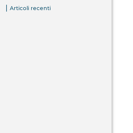
Articoli recenti
Bonus Export Digitale Plus:
contributi alle piccole imprese
19 Febbraio 2024