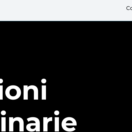
Co
ioni
inarie