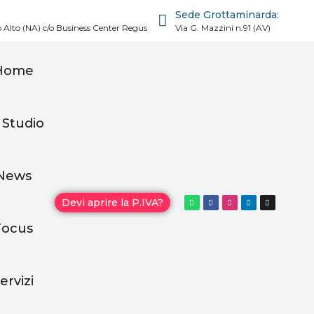
Sede Grottaminarda:
 Alto (NA) c/o Business Center Regus
Via G. Mazzini n.91 (AV)
Home
 Studio
News
Devi aprire la P.IVA?
Focus
ervizi