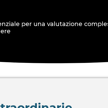
ziale per una valutazione comples
dere
traordinarie