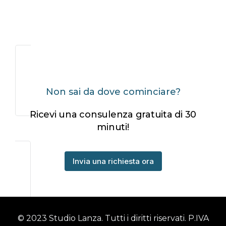
Incentivi a fondo perduto per
ristorazione e pasticcerie…
6 Febbraio 2024
Non sai da dove cominciare?
Ricevi una consulenza gratuita di 30
minuti!
Invia una richiesta ora
© 2023 Studio Lanza. Tutti i diritti riservati. P.IVA