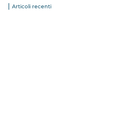
Articoli recenti
Bonus Export Digitale Plus: contributi
alle piccole imprese
19 Febbraio 2024